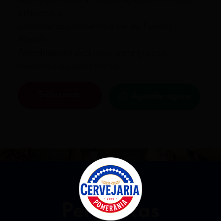
Tour pela fabrica, degustação de cervejas
artesanais
produzidas conforme a Lei da Pureza
Alemã.
Atendimento exclusivo para grupos
mediante agendamento.
Saiba mais
Agendar agora
Perguntas