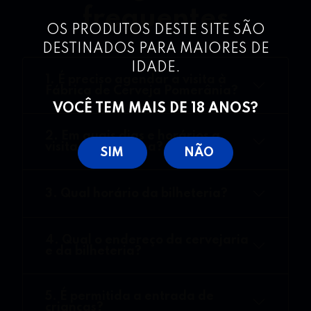
frequentes
OS PRODUTOS DESTE SITE SÃO
DESTINADOS PARA MAIORES DE
IDADE.
1. É preciso agendar a visita à
Fábrica de Cerveja Pomerânia?
VOCÊ TEM MAIS DE 18 ANOS?
2. Em quais dias e horários a
visitação funciona?
SIM
NÃO
3. Qual horário da bilheteria?
4. Qual o endereço da cervejaria
e da bilheteria?
5. É permitida a entrada de
crianças?