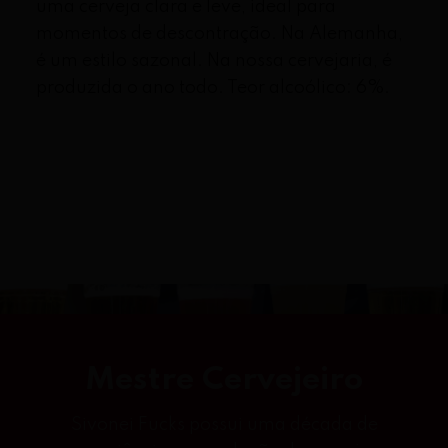
eve, ideal para
Bamberg, na Baviera, feita c
tração. Na Alemanha,
defumados. No aroma e no sa
Na nossa cervejaria, é
destaque fica por conta das n
. Teor alcoólico: 6%.
defumados e embutidos. Teor 
5,2%.
Medalha de bronze no
Cup.
Mestre Cervejeiro
Sivonei Fucks possui uma década de